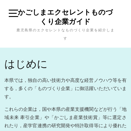
Skip
かごしまエクセレントものづ
to
content
くり企業ガイド
Open
Sidebar
鹿児島県のエクセレントなものづくり企業を紹介しま
す
はじめに
本県では，独自の高い技術力や高度な経営ノウハウ等を有
する，多くの「ものづくり企業」に御活躍いただいていま
す。
これらの企業は，国や本県の産業支援機関などが行う「地
域未来 牽引企業」や「かごしま産業技術賞」等に選定さ
れたり，産学官連携の研究開発や特許取得等により優れた