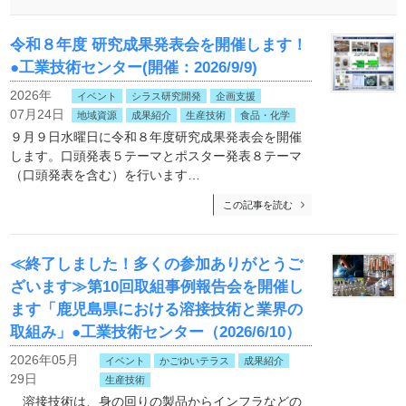
令和８年度 研究成果発表会を開催します！
●工業技術センター(開催：2026/9/9)
2026年
イベント
シラス研究開発
企画支援
07月24日
地域資源
成果紹介
生産技術
食品・化学
９月９日水曜日に令和８年度研究成果発表会を開催
します。口頭発表５テーマとポスター発表８テーマ
（口頭発表を含む）を行います…
この記事を読む
≪終了しました！多くの参加ありがとうご
ざいます≫第10回取組事例報告会を開催し
ます「鹿児島県における溶接技術と業界の
取組み」●工業技術センター（2026/6/10）
2026年05月
イベント
かごゆいテラス
成果紹介
29日
生産技術
溶接技術は、身の回りの製品からインフラなどの