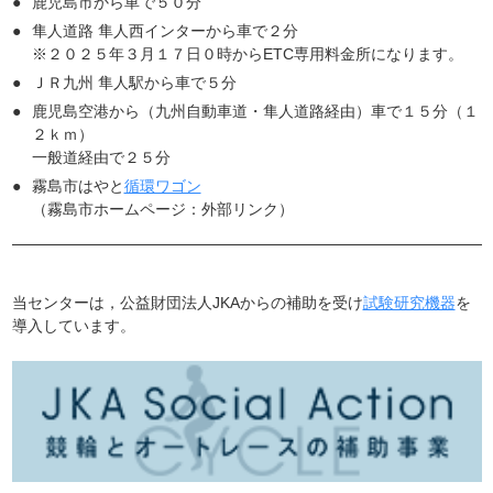
鹿児島市から車で５０分
隼人道路 隼人西インターから車で２分
※２０２５年３月１７日０時からETC専用料金所になります。
ＪＲ九州 隼人駅から車で５分
鹿児島空港から（九州自動車道・隼人道路経由）車で１５分（１
２ｋｍ）
一般道経由で２５分
（新しいタブで開きます）
霧島市はやと
循環ワゴン
（霧島市ホームページ：外部リンク）
当センターは，公益財団法人JKAからの補助を受け
試験研究機器
を
導入しています。