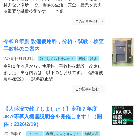
見えない場所まで、地域の生活・安全・産業を支え
る重要な基盤技術です。 企業…
この記事を読む
令和８年度 設備使用料，分析・試験・検査
手数料のご案内
2026年04月01日
利用してみませんか？
機器
試験
令和８年４月から，使用料・手数料を新設・改定し
ました。主な内容は，以下のとおりです。 《設備使
用料/新設》 ・試料静止型…
この記事を読む
【大盛況で終了しました！】令和７年度
JKA等導入機器説明会を開催します！（開
催：2026/2/19）
2026年01
セミナー
利用してみませんか？
地域資源