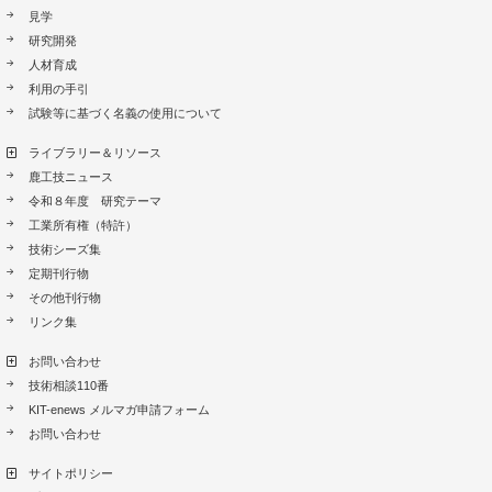
見学
研究開発
人材育成
利用の手引
試験等に基づく名義の使用について
ライブラリー＆リソース
鹿工技ニュース
令和８年度 研究テーマ
工業所有権（特許）
技術シーズ集
定期刊行物
その他刊行物
リンク集
お問い合わせ
技術相談110番
KIT-enews メルマガ申請フォーム
お問い合わせ
サイトポリシー