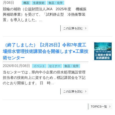
月08日
機器
生産技術
食品・化学
競輪の補助（公益財団法人JKA 2025年度 機械振
興補助事業）を受けて、「試料静止型 冷熱衝撃装
置」を導入しました。…
この記事を読む
（終了しました）【2月25日】令和7年度工
場排水管理技術講習会を開催します●工業技
術センター
2026年01月08日
イベント
セミナー
食品・化学
当センターでは，県内中小企業の排水処理施設管理
担当者の技術向上に資するため，標記講習会を下記
のとおり開催します。 日 時…
この記事を読む
TOPICS一覧