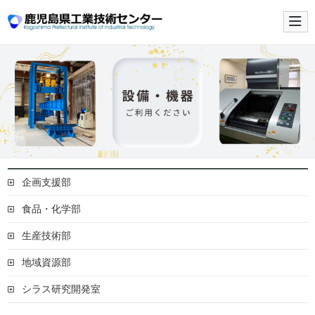
メイ
鹿児島県工業技術センター公式サ
企画支援部
食品・化学部
生産技術部
地域資源部
シラス研究開発室