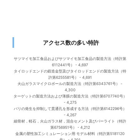
アクセス数の多い特許
サツマイモ加工食品およびサツマイモ加工食品の製造方法（特許第
6112441号）
- 4,697
タイロッドエンドの鍛造金型及びタイロッドエンドの製造方法（特
許第6255581号）
- 4,691
火山ガラスマイクロボールの製造方法（特許第6343761号）
-
4,300
ターゲットの製造方法および薄膜の製造方法（特許第6707740号）
- 4,275
バリの発生を抑制して貫通孔を形成する方法（特許第6142296号）
- 4,267
細骨材，軽石，火山ガラス材，混合セメント及びパーライト（特許
第6756951号）
- 4,212
金属の塑性加工シミュレーション用 モデル材料（特許第5181120
号）
- 4,201