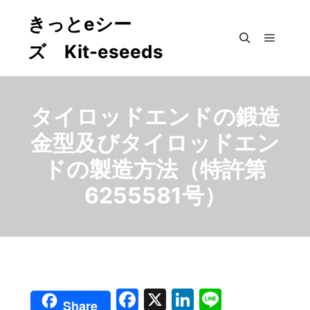
きっとeシー
ズ Kit-eseeds
メイン
検索
タイロッドエンドの鍛造
金型及びタイロッドエン
ドの製造方法（特許第
6255581号）
Facebook
X
LinkedIn
Line
Share