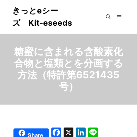
きっとeシー
ズ Kit-eseeds
メイン
検索
糖蜜に含まれる含酸素化
合物と塩類とを分画する
方法（特許第6521435
号）
Facebook
X
LinkedIn
Line
Share