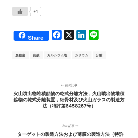
+1
Facebook
X
LinkedIn
Line
Share
廃糖蜜
硫酸
カルシウム塩
カリウム
分離
前の記事
火山噴出物堆積鉱物の乾式分離方法，火山噴出物堆積
鉱物の乾式分離装置，細骨材及び火山ガラスの製造方
法（特許第6458267号）
次の記事
ターゲットの製造方法および薄膜の製造方法（特許