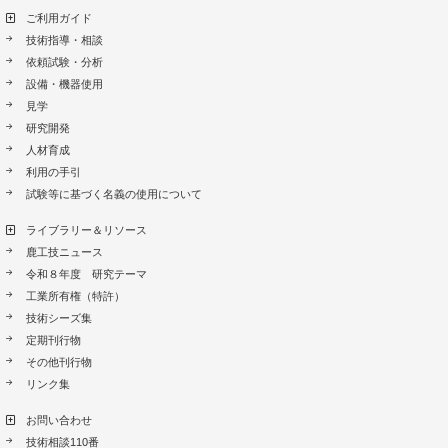
ご利用ガイド
技術指導・相談
依頼試験・分析
設備・機器使用
見学
研究開発
人材育成
利用の手引
試験等に基づく名義の使用について
ライブラリー＆リソース
鹿工技ニュース
令和８年度 研究テーマ
工業所有権（特許）
技術シーズ集
定期刊行物
その他刊行物
リンク集
お問い合わせ
技術相談110番