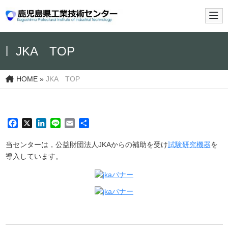
メイ
JKA TOP
HOME
»
JKA TOP
Facebook
X
LinkedIn
Line
Email
共
有
当センターは，公益財団法人JKAからの補助を受け
試験研究機器
を
導入しています。