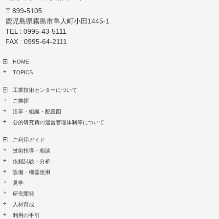
〒899-5105
鹿児島県霧島市隼人町小田1445-1
TEL : 0995-43-5111
FAX : 0995-64-2111
HOME
TOPICS
工業技術センターについて
ご挨拶
沿革・組織・配置図
公的研究費の運営管理体制等について
ご利用ガイド
技術指導・相談
依頼試験・分析
設備・機器使用
見学
研究開発
人材育成
利用の手引