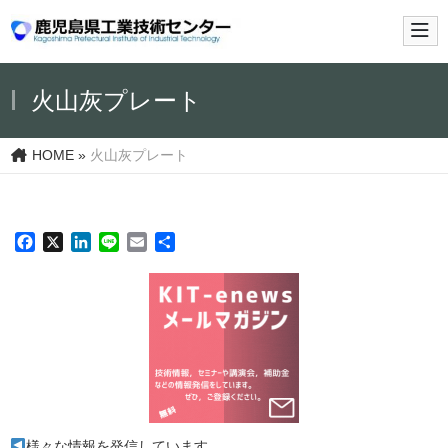
メイ
火山灰プレート
HOME
»
火山灰プレート
Facebook
X
LinkedIn
Line
Email
共
有
様々な情報を発信しています。