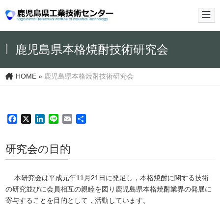
メイ
鹿児島県本格焼酎技術研究会
HOME
»
鹿児島県本格焼酎技術研究会
Facebook
X
LinkedIn
Line
Email
共
有
研究会の目的
本研究会は平成元年11月21日に発足し，本格焼酎に関する技術
の研究並びに会員相互の親睦を図り鹿児島県本格焼酎業界の発展に
寄与することを目的として，活動しています。