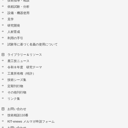
技術指導・相談
依頼試験・分析
設備・機器使用
見学
研究開発
人材育成
利用の手引
試験等に基づく名義の使用について
ライブラリー＆リソース
鹿工技ニュース
令和８年度 研究テーマ
工業所有権（特許）
技術シーズ集
定期刊行物
その他刊行物
リンク集
お問い合わせ
技術相談110番
KIT-enews メルマガ申請フォーム
お問い合わせ