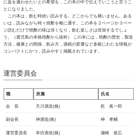
に血を通わせたいとの希望を，この本の中で伝えていこうと言うこ
とになりました。
この本は，飲む時拾い読みする。どこからでも構いません。ある
いは，読みながら時々焼酎を喉に通す。この本を２ページか３ペー
ジ読むだけで焼酎の味は深くなり，飲む楽しさは倍加するでしょ
う。（鹿児島の本格焼酎から抜粋） この本には，焼酎の歴史，製造
方法，健康との関係，飲み方，酒税の変遷など多岐にわたる情報が
コンパクトにかつ，読みやすく掲載されています。
運営委員会
職
所属
氏名
会 長
天川酒造(株)
乾 眞一郎
副会長
神酒造(株)
神 孝輔
運営委員長
本坊酒造(株)
瀬崎 俊広