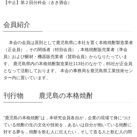
【中止】第２回分科会（きき酒会）
会員紹介
本会の会員は原則として鹿児島県に本社を置く本格焼酎製造業者
（正会員），その関係者（特別会員），本格焼酎販売業者（準会
員）および醸材・機器販売業者（賛助会員）からなりたっていま
す。 鹿児島県内の本格焼酎製造業社113社のなかで，85社が正会員
となって活動しております。 本会の事務局を鹿児島県工業技術セン
ター内に置いています。
刊行物 鹿児島の本格焼酎
”鹿児島の本格焼酎”は，本研究会員各自が，企業の現場で身につけ
ている焼酎の生の文化や技術を，あるいは自分が抱いている焼酎に
対する夢を，焼酎を飲む人に伝えたい，そして造る人と飲む人の間