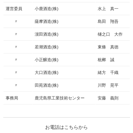
運営委員
小鹿酒造(株)
水上 真一
〃
薩摩酒造(株)
島田 翔吾
〃
濵田酒造(株)
樋之口 大作
〃
若潮酒造(株)
東條 真徳
〃
小正醸造(株)
枇榔 誠
〃
大口酒造(株)
緒方 千織
〃
田苑酒造(株)
川野 晃平
事務局
鹿児島県工業技術センター
安藤 義則
お電話はこちらから