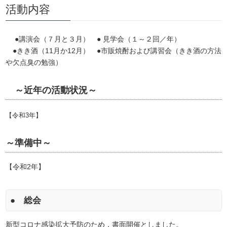
活動内容
●講演会（７月と３月） ● 見学会（１～２回／年）
●きき酒（11月か12月） ●市販焼酎および講習会（きき酒の方法
や欠点臭の勉強）
～近年の活動状況～
【令和3年】
～準備中～
【令和2年】
● 総会
新型コロナ感染拡大予防のため，書面開催としました。