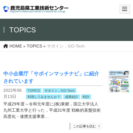
メイ
TOPICS
HOME
»
TOPICS
»
サポイン，GO-Tech
中小企業庁「サポインマッチナビ」に紹介
されています
2022年06
TOPICS
サポイン，GO-Tech
月13日
利用してみませんか？
成果紹介
特許
平成29年度～令和元年度に(株)東郷，国立大学法人
九州工業大学と行った，平成31年度 戦略的基盤技術
高度化・連携支援事業…
この記事を読む