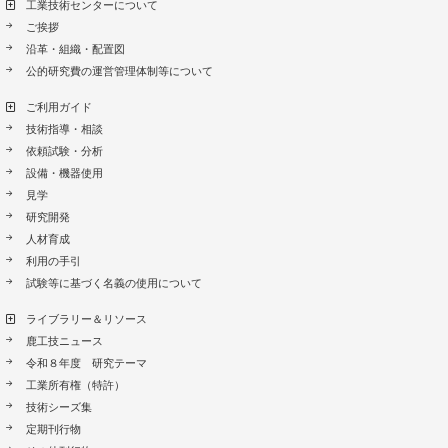
工業技術センターについて
ご挨拶
沿革・組織・配置図
公的研究費の運営管理体制等について
ご利用ガイド
技術指導・相談
依頼試験・分析
設備・機器使用
見学
研究開発
人材育成
利用の手引
試験等に基づく名義の使用について
ライブラリー＆リソース
鹿工技ニュース
令和８年度 研究テーマ
工業所有権（特許）
技術シーズ集
定期刊行物