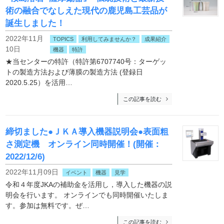
術の融合でなしえた現代の鹿児島工芸品が
誕生しました！
2022年11月
TOPICS
利用してみませんか？
成果紹介
10日
機器
特許
★当センターの特許（特許第6707740号：ターゲッ
トの製造方法および薄膜の製造方法 (登録日
2020.5.25）を活用…
この記事を読む
締切ました●ＪＫＡ導入機器説明会●表面粗
さ測定機 オンライン同時開催！(開催：
2022/12/6)
2022年11月09日
イベント
機器
見学
令和４年度JKAの補助金を活用し，導入した機器の説
明会を行います。 オンラインでも同時開催いたしま
す。参加は無料です。ぜ…
この記事を読む