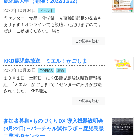
鹿児島大学（開催：2022/11/22）
2022年10月04日
イベント
当センター 食品・化学部 安藤義則部長の発表も
あります！オンラインでも視聴いただけますので，
ぜひ，ご参加ください。 腸と…
この記事を読む
KKB鹿児島放送 ミエル！かごしま
2022年10月03日
TOPICS
報道
１０月１日（土曜日）にKKB鹿児島放送県政情報番
組 ｢ミエル！かごしま｣で当センターの紹介が放送
されました。 KKB鹿児…
この記事を読む
参加者募集●ものづくりDX 導入機器説明会
(9月22日)～バーチャル試作ラボ～鹿児島県
工業技術センター