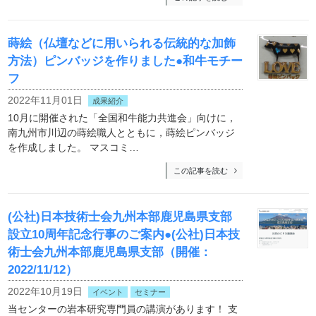
蒔絵（仏壇などに用いられる伝統的な加飾
方法）ピンバッジを作りました●和牛モチー
フ
2022年11月01日
成果紹介
10月に開催された「全国和牛能力共進会」向けに，
南九州市川辺の蒔絵職人とともに，蒔絵ピンバッジ
を作成しました。 マスコミ…
この記事を読む
(公社)日本技術士会九州本部鹿児島県支部
設立10周年記念行事のご案内●(公社)日本技
術士会九州本部鹿児島県支部（開催：
2022/11/12）
2022年10月19日
イベント
セミナー
当センターの岩本研究専門員の講演があります！ 支