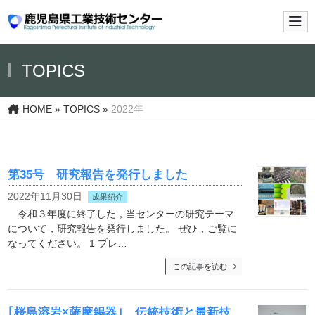
メイ
TOPICS
HOME
»
TOPICS
»
2022年
第35号 研究報告を発行しました
2022年11月30日
成果紹介
令和３年度に終了した，当センターの研究テーマ
について，研究報告を発行しました。 ぜひ，ご覧に
なってください。 1 プレ…
この記事を読む
｢桜島溶岩×薩摩錫器｣ 伝統技術と最新技