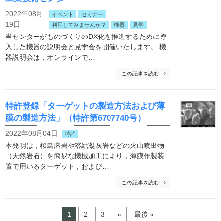
2022年08月
イベント
セミナー
19日
利用してみませんか？
機器
見学
当センターがものづくりのDX化を推進するために導
入した機器の説明会と見学会を開催いたします。 機
器説明会は，オンラインで…
この記事を読む
特許登録「ターゲットの製造方法および薄
膜の製造方法」（特許第6707740号）
2022年08月04日
特許
本発明は，桜島溶岩や溶結凝灰岩などの火山噴出物
（天然岩石）を簡易な機械加工により，薄膜作製装
置で用いるターゲット，および…
この記事を読む
1
2
3
»
最後 »