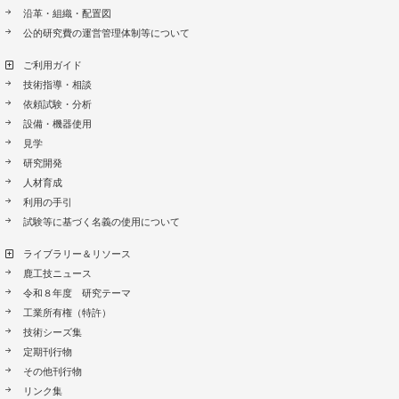
沿革・組織・配置図
公的研究費の運営管理体制等について
ご利用ガイド
技術指導・相談
依頼試験・分析
設備・機器使用
見学
研究開発
人材育成
利用の手引
試験等に基づく名義の使用について
ライブラリー＆リソース
鹿工技ニュース
令和８年度 研究テーマ
工業所有権（特許）
技術シーズ集
定期刊行物
その他刊行物
リンク集