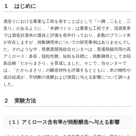
１ はじめに
酒造りにおける重要な工程を表すことばとして『一麹，二もと，三
造り』があるように，「米麹づくり」は重要な工程です。清酒業界
では酒造好適米の選抜と評価を長年行っており，多数のブランド米
が存在しますが，焼酎麹用米についての研究事例はありませんでし
た。そのような中，県農業開発総合センターは，普通期栽培用の高
アミロース，多収，脱粒性難，短粒を目標に，焼酎麹用として水稲
新品種「たからまさり」を育成しました。そこで，当センターで
は，「たからまさり」の醸造特性を評価するとともに，米の物性や
成分組成が，芋焼酎の発酵および酒質に与える影響について調べま
した。
２ 実験方法
（１）アミロース含有率が焼酎醸造へ与える影響