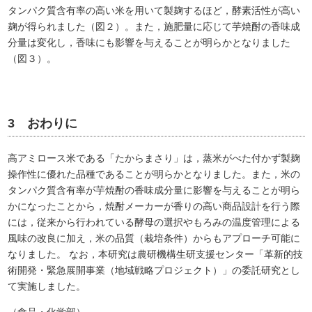
タンパク質含有率の高い米を用いて製麹するほど，酵素活性が高い
麹が得られました（図２）。また，施肥量に応じて芋焼酎の香味成
分量は変化し，香味にも影響を与えることが明らかとなりました
（図３）。
3 おわりに
高アミロース米である「たからまさり」は，蒸米がべた付かず製麹
操作性に優れた品種であることが明らかとなりました。また，米の
タンパク質含有率が芋焼酎の香味成分量に影響を与えることが明ら
かになったことから，焼酎メーカーが香りの高い商品設計を行う際
には，従来から行われている酵母の選択やもろみの温度管理による
風味の改良に加え，米の品質（栽培条件）からもアプローチ可能に
なりました。 なお，本研究は農研機構生研支援センター「革新的技
術開発・緊急展開事業（地域戦略プロジェクト）」の委託研究とし
て実施しました。
（食品・化学部）