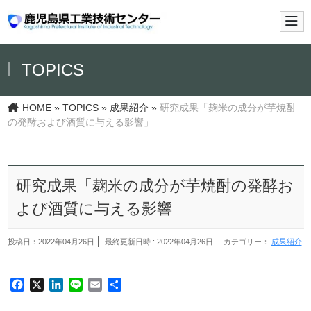
メイ
TOPICS
HOME
»
TOPICS
»
成果紹介
»
研究成果「麹米の成分が芋焼酎
の発酵および酒質に与える影響」
研究成果「麹米の成分が芋焼酎の発酵お
よび酒質に与える影響」
投稿日：2022年04月26日
最終更新日時 : 2022年04月26日
カテゴリー：
成果紹介
Facebook
X
LinkedIn
Line
Email
共
有