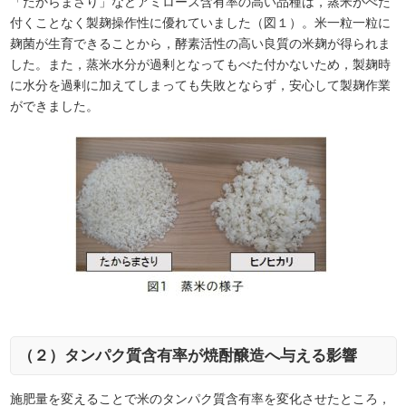
「たからまさり」などアミロース含有率の高い品種は，蒸米がべた
付くことなく製麹操作性に優れていました（図１）。米一粒一粒に
麹菌が生育できることから，酵素活性の高い良質の米麹が得られま
した。また，蒸米水分が過剰となってもべた付かないため，製麹時
に水分を過剰に加えてしまっても失敗とならず，安心して製麹作業
ができました。
（２）タンパク質含有率が焼酎醸造へ与える影響
施肥量を変えることで米のタンパク質含有率を変化させたところ，