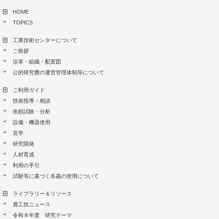
HOME
TOPICS
工業技術センターについて
ご挨拶
沿革・組織・配置図
公的研究費の運営管理体制等について
ご利用ガイド
技術指導・相談
依頼試験・分析
設備・機器使用
見学
研究開発
人材育成
利用の手引
試験等に基づく名義の使用について
ライブラリー＆リソース
鹿工技ニュース
令和８年度 研究テーマ