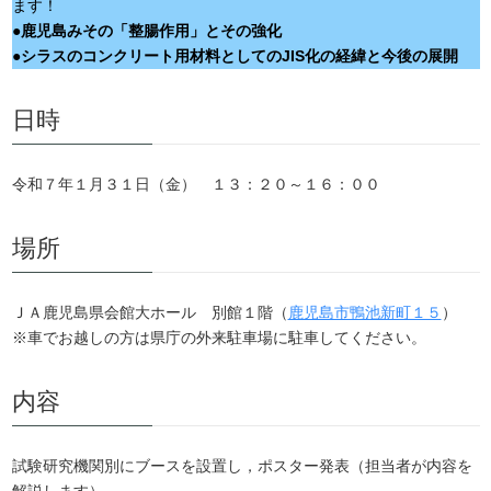
ます！
●
鹿児島みその「整腸作用」とその強化
●シラスのコンクリート用材料としてのJIS化の経緯と今後の展開
日時
令和７年１月３１日（金） １３：２０～１６：００
場所
ＪＡ鹿児島県会館大ホール 別館１階（
鹿児島市鴨池新町１５
）
※車でお越しの方は県庁の外来駐車場に駐車してください。
内容
試験研究機関別にブースを設置し，ポスター発表（担当者が内容を
解説します）