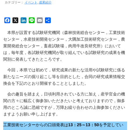
カテゴリー：
イベント
成果紹介
Facebook
X
LinkedIn
Line
Email
共
有
本県が設置する試験研究機関（森林技術総合センター，工業技術
センター，水産技術開発センター，大隅加工技術研究センター，農
業開発総合センター，畜産試験場，肉用牛改良研究所）において
は，毎年度，各試験研究機関が取り組んでいる試験研究の成果を機
関別に発表してきたところです。
今回，本県では初めて，研究成果の新たな活用や試験研究に係る
新たなニーズの掘り起こし等を目的とした，合同の研究成果情報交
換会を下記のとおり開催することとしました。
会の趣旨を踏まえ，日頃利用されている方に加え，産学官金の機
関の方々に幅広く御参加いただきたいと考えておりますので，御多
用のところ誠に恐縮ですが，万障お繰り合わせの上御参加ください
ますようお願い申し上げます。
工業技術センターからの口頭発表は
13：25～13：50
を予定してい