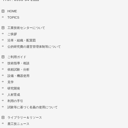
HOME
TOPICS
工業技術センターについて
ご挨拶
沿革・組織・配置図
公的研究費の運営管理体制等について
ご利用ガイド
技術指導・相談
依頼試験・分析
設備・機器使用
見学
研究開発
人材育成
利用の手引
試験等に基づく名義の使用について
ライブラリー＆リソース
鹿工技ニュース