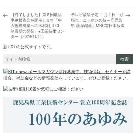
【終了しました】第６回取組
テレビ放送予定 １月１日「頑
事例報告会を開催します「中
張れ！ニッポンの技～鹿児島
大規模建築への木材利用 CLT
県 薩摩錫器」MBC南日本放送
制震壁の開発」●工業技術セン
ター（2024/11/11）
新URLの公式サイトです。
検索