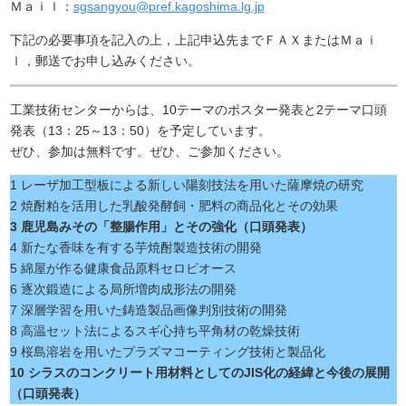
Ｍａｉｌ：
sgsangyou@pref.kagoshima.lg.jp
下記の必要事項を記入の上，上記申込先までＦＡＸまたはＭａｉ
ｌ，郵送でお申し込みください。
工業技術センターからは、10テーマのポスター発表と2テーマ口頭
発表（13：25～13：50）を予定しています。
ぜひ、参加は無料です。ぜひ、ご参加ください。
1 レーザ加工型板による新しい陽刻技法を用いた薩摩焼の研究
2 焼酎粕を活用した乳酸発酵飼・肥料の商品化とその効果
3 鹿児島みその「整腸作用」とその強化（口頭発表）
4 新たな香味を有する芋焼酎製造技術の開発
5 綿屋が作る健康食品原料セロビオース
6 逐次鍛造による局所増肉成形法の開発
7 深層学習を用いた鋳造製品画像判別技術の開発
8 高温セット法によるスギ心持ち平角材の乾燥技術
9 桜島溶岩を用いたプラズマコーティング技術と製品化
10 シラスのコンクリート用材料としてのJIS化の経緯と今後の展開
（口頭発表）