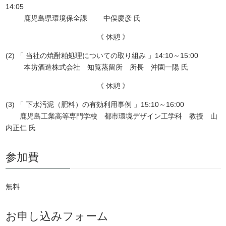
14:05
鹿児島県環境保全課 中俣慶彦 氏
《 休憩 》
(2) 「 当社の焼酎粕処理についての取り組み 」14:10～15:00
本坊酒造株式会社 知覧蒸留所 所長 沖園一陽 氏
《 休憩 》
(3) 「 下水汚泥（肥料）の有効利用事例 」15:10～16:00
鹿児島工業高等専門学校 都市環境デザイン工学科 教授 山
内正仁 氏
参加費
無料
お申し込みフォーム