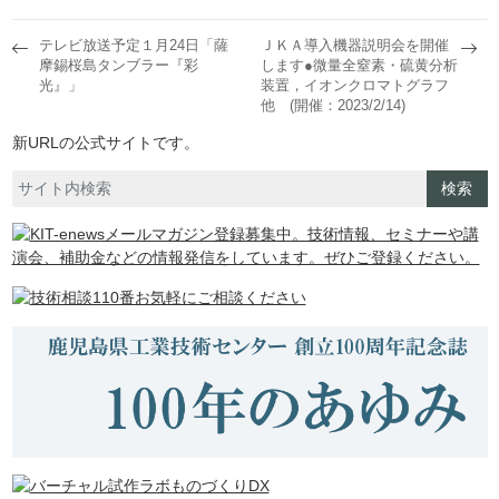
テレビ放送予定１月24日「薩
ＪＫＡ導入機器説明会を開催
摩錫桜島タンブラー『彩
します●微量全窒素・硫黄分析
光』」
装置，イオンクロマトグラフ
他 (開催：2023/2/14)
新URLの公式サイトです。
検索