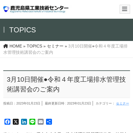
メイ
TOPICS
HOME
»
TOPICS
»
セミナー
»
3月10日開催●令和４年度工場排
水管理技術講習会のご案内
3月10日開催●令和４年度工場排水管理技
術講習会のご案内
投稿日：2023年01月23日
最終更新日時 : 2023年01月23日
カテゴリー：
セミナー
Facebook
X
LinkedIn
Line
Email
共
有