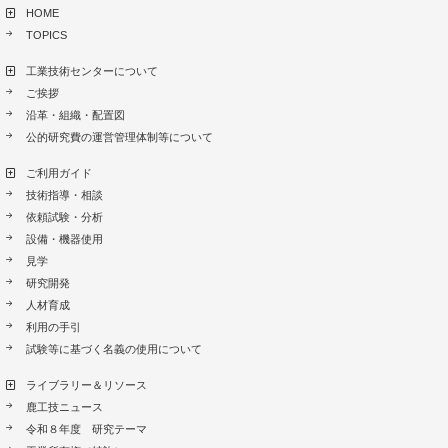
HOME
TOPICS
工業技術センターについて
ご挨拶
沿革・組織・配置図
公的研究費の運営管理体制等について
ご利用ガイド
技術指導・相談
依頼試験・分析
設備・機器使用
見学
研究開発
人材育成
利用の手引
試験等に基づく名義の使用について
ライブラリー＆リソース
鹿工技ニュース
令和８年度 研究テーマ