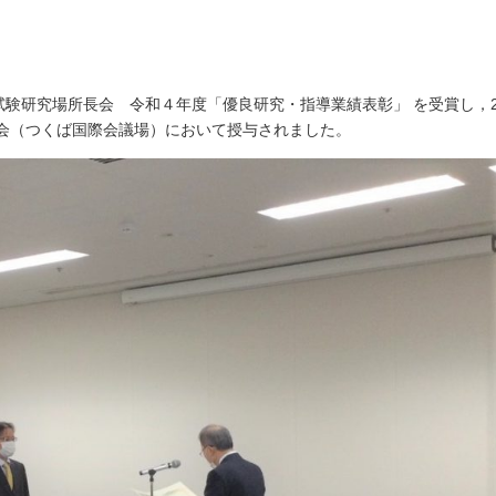
試験研究場所長会 令和４年度「優良研究・指導業績表彰」 を受賞し，
会（つくば国際会議場）において授与されました。