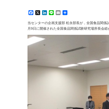
Facebook
X
LinkedIn
Line
Email
共
有
当センターの企画支援部 松永部長が，全国食品関係
月9日に開催された全国食品関係試験研究場所長会総