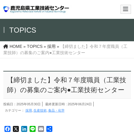
メイ
TOPICS
HOME
»
TOPICS
»
採用
»
【締切ました】令和７年度職員（工
業技師）の募集のご案内●工業技術センター
【締切ました】令和７年度職員（工業技
師）の募集のご案内●工業技術センター
投稿日：2025年05月30日
最終更新日時 : 2025年06月24日
カテゴリー：
採用
生産技術
食品・化学
Facebook
X
LinkedIn
Line
Email
共