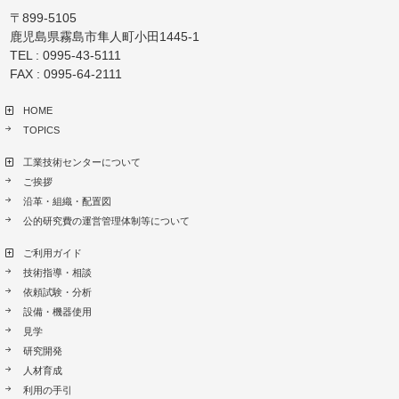
〒899-5105
鹿児島県霧島市隼人町小田1445-1
TEL : 0995-43-5111
FAX : 0995-64-2111
HOME
TOPICS
工業技術センターについて
ご挨拶
沿革・組織・配置図
公的研究費の運営管理体制等について
ご利用ガイド
技術指導・相談
依頼試験・分析
設備・機器使用
見学
研究開発
人材育成
利用の手引