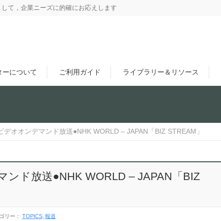
として，企業ニーズに的確にお応えします
ターについて
ご利用ガイド
ライブラリー＆リソース
オオンデマンド放送●NHK WORLD – JAPAN「BIZ STREAM」
放送●NHK WORLD – JAPAN「BIZ
ゴリー：
TOPICS
報道