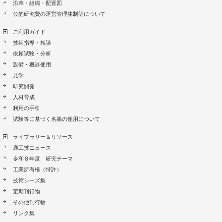
沿革・組織・配置図
公的研究費の運営管理体制等について
ご利用ガイド
技術指導・相談
依頼試験・分析
設備・機器使用
見学
研究開発
人材育成
利用の手引
試験等に基づく名義の使用について
ライブラリー＆リソース
鹿工技ニュース
令和８年度 研究テーマ
工業所有権（特許）
技術シーズ集
定期刊行物
その他刊行物
リンク集