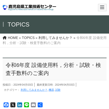
メイ
TOPICS
HOME
»
TOPICS
»
利用してみませんか？
»
令和6年度 設備使用
料，分析・試験・検査手数料のご案内
令和6年度 設備使用料，分析・試験・検
査手数料のご案内
投稿日：2024年04月03日
最終更新日時 : 2024年04月03日
カテゴリー：
利用してみませんか？
機器
試験
Facebook
X
LinkedIn
Line
Email
共