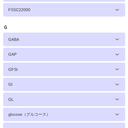
FSSC22000
Ｇ
GABA
GAP
GFSI
GI
GL
glucose（グルコース）