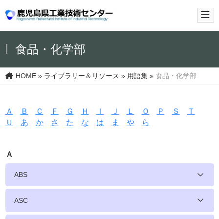
メイ
食品・化学部
HOME
»
ライブラリー＆リソース
»
用語集
»
食品・化学部
Ａ
Ｂ
Ｃ
Ｆ
Ｇ
Ｈ
Ｉ
Ｊ
Ｌ
Ｏ
Ｐ
Ｓ
Ｔ
Ｕ
あ
か
さ
た
な
は
ま
や
ら
Ａ
ABS
ASC