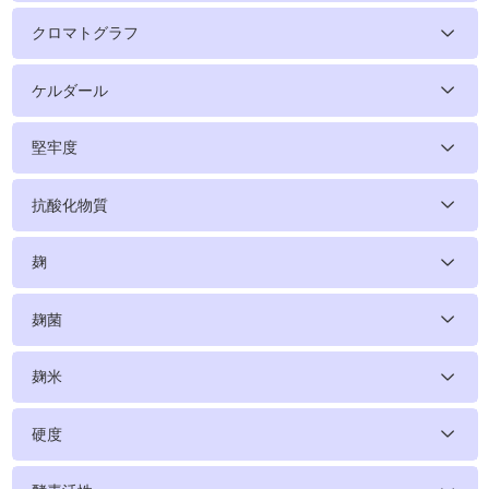
クロマトグラフ
ケルダール
堅牢度
抗酸化物質
麹
麹菌
麹米
硬度