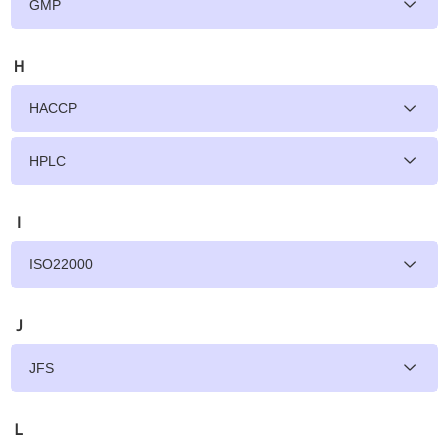
GMP
Ｈ
HACCP
HPLC
Ｉ
ISO22000
Ｊ
JFS
Ｌ