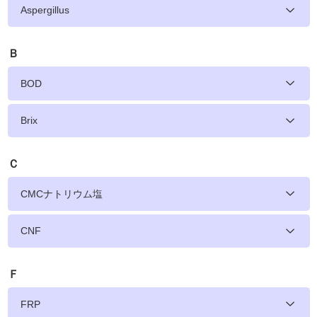
Aspergillus
Ｂ
BOD
Brix
Ｃ
CMCナトリウム塩
CNF
Ｆ
FRP