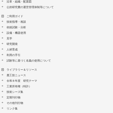
沿革・組織・配置図
公的研究費の運営管理体制等について
ご利用ガイド
技術指導・相談
依頼試験・分析
設備・機器使用
見学
研究開発
人材育成
利用の手引
試験等に基づく名義の使用について
ライブラリー＆リソース
鹿工技ニュース
令和８年度 研究テーマ
工業所有権（特許）
技術シーズ集
定期刊行物
その他刊行物
リンク集