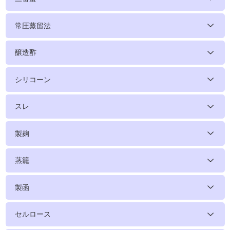
常圧蒸留法
醸造酢
シリコーン
スレ
製麹
蒸籠
製函
セルロース