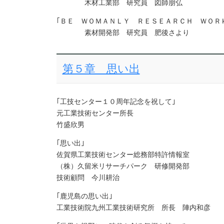
木材工業部 研究員 図師朋弘
｢ＢＥ ＷＯＭＡＮＬＹ ＲＥＳＥＡＲＣＨ ＷＯＲ
素材開発部 研究員 肥後さより
第５章 思い出
｢工技センター１０周年記念を祝して｣
元工業技術センター所長
竹盛欣男
｢思い出｣
佐賀県工業技術センター総務部特許情報室
（株）久留米リサーチパーク 研修開発部
技術顧問 今川耕治
｢鹿児島の思い出｣
工業技術院九州工業技術研究所 所長 陣内和彦