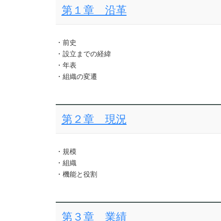
第１章 沿革
・前史
・設立までの経緯
・年表
・組織の変遷
第２章 現況
・規模
・組織
・機能と役割
第３章 業績