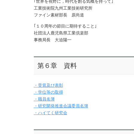
｢世界を視野に，時代を創る気概を持って｣
工業技術院九州工業技術研究所
ファイン素材部長 原尚道
｢１０周年の節目に期待すること｣
社団法人鹿児島県工業倶楽部
事務局長 大迫陽一
第６章 資料
・受賞及び表彰
・学位等の取得
・職員名簿
・研究開発推進会議委員名簿
・ハイてく研究会