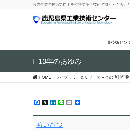
県内企業の技術力向上を支援する「技術の拠りどころ」
工業技術セン
10年のあゆみ
HOME
»
ライブラリー＆リソース
»
その他刊行物
Facebook
X
LinkedIn
Line
Email
共
有
あいさつ