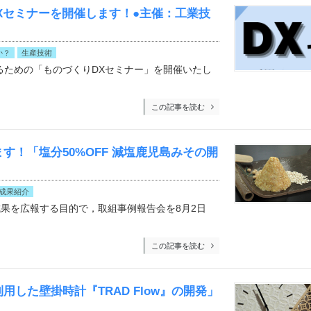
Xセミナーを開催します！●主催：工業技
）
か？
生産技術
るための「ものづくりDXセミナー」を開催いたし
この記事を読む
！「塩分50%OFF 減塩鹿児島みその開
成果紹介
果を広報する目的で，取組事例報告会を8月2日
この記事を読む
した壁掛時計『TRAD Flow』の開発」