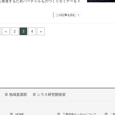
を推進するためバーチャルものづくりセミナーを下
この記事を読む
«
2
3
4
»
地域資源部
シラス研究開発室
HOME
工業技術センターについて
ご