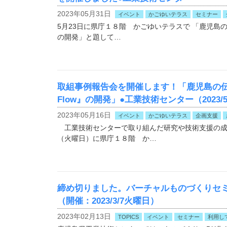
2023年05月31日
イベント
かごゆいテラス
セミナー
5月23日に県庁１８階 かごゆいテラスで 「鹿児島の伝
の開発」と題して…
取組事例報告会を開催します！「鹿児島の伝
Flow』の開発」●工業技術センター（2023/5
2023年05月16日
イベント
かごゆいテラス
企画支援
工業技術センターで取り組んだ研究や技術支援の成果
（火曜日）に県庁１８階 か…
締め切りました。バーチャルものづくりセ
（開催：2023/3/7火曜日）
2023年02月13日
TOPICS
イベント
セミナー
利用し